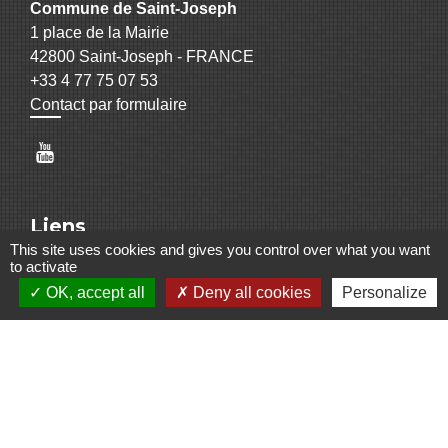
Commune de Saint-Joseph
1 place de la Mairie
42800 Saint-Joseph - FRANCE
+33 4 77 75 07 53
Contact par formulaire
Liens
This site uses cookies and gives you control over what you want
Centre nautique
to activate
Saint-Etienne Métropole
OK, accept all
Deny all cookies
Personalize
Office du tourisme de Saint-Etienne
Syndicat Intercommunal Pays du Gier
Webenchères
Mentions légales
-
Politique de confidentialité
-