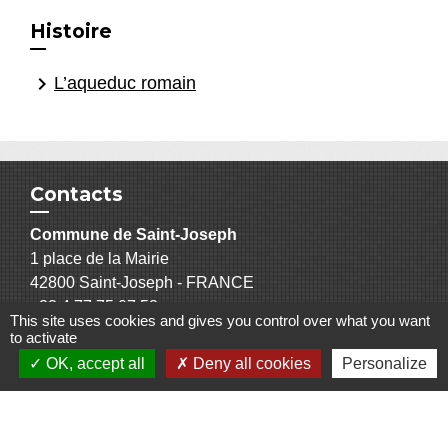
Histoire
keyboard_arrow_right
L’aqueduc romain
Contacts
Commune de Saint-Joseph
1 place de la Mairie
42800 Saint-Joseph - FRANCE
+33 4 77 75 07 53
This site uses cookies and gives you control over what you want
Contact par formulaire
to activate
OK, accept all
Deny all cookies
Personalize