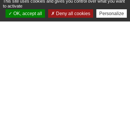
This site uses cookies and gives you control over what you want
moulin, la cascade.
to activate
OK, accept all
Deny all cookies
Personalize
Remonter en direction de la Roussillière. A
hauteur des jeux de boules prendre à droite,
sous le puits, puis de nouveau à droite.
Descendre ensuite en direction de la
Renavelière.
Au croisement du Vaille et du Bozançon
traverser le Bozançon, longer le Vaille sur
dix mètres environ puis remonter sur
Milissieux.
Retour au village.