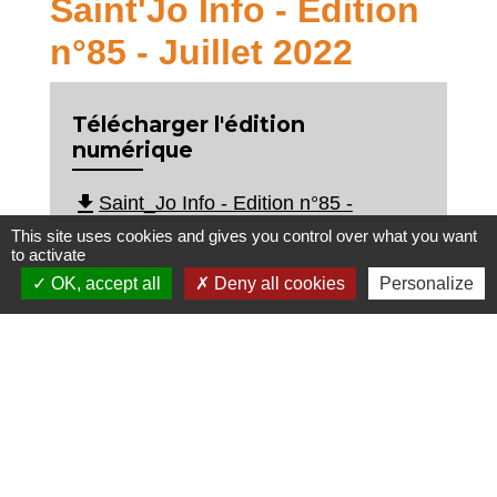
Saint'Jo Info - Édition
n°85 - Juillet 2022
Télécharger l'édition
numérique
file_download
Saint_Jo Info - Edition n°85 -
Juillet 2022.pdf (PDF - 2.98 MB)
This site uses cookies and gives you control over what you want
to activate
OK, accept all
Deny all cookies
Personalize