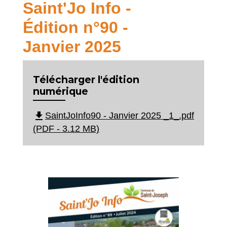
Saint'Jo Info -
Édition n°90 -
Janvier 2025
Télécharger l'édition
numérique
file_download
SaintJoInfo90 - Janvier 2025 _1_.pdf
(PDF - 3.12 MB)