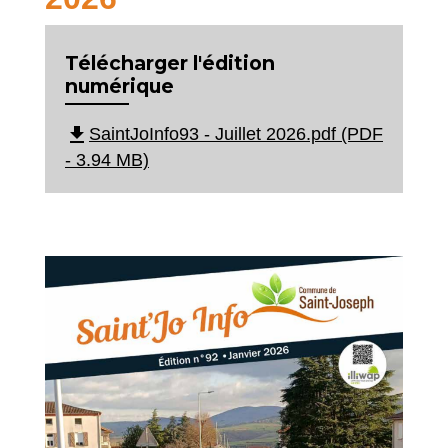
Télécharger l'édition
numérique
file_download
SaintJoInfo93 - Juillet 2026.pdf (PDF
- 3.94 MB)