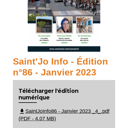
Saint'Jo Info - Édition
n°86 - Janvier 2023
Télécharger l'édition
numérique
file_download
SaintJoInfo86 - Janvier 2023 _4_.pdf
(PDF - 4.07 MB)