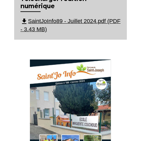
numérique
file_download
SaintJoInfo89 - Juillet 2024.pdf (PDF
- 3.43 MB)