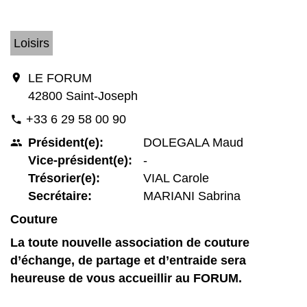
Loisirs
location_on
LE FORUM
42800 Saint-Joseph
+33 6 29 58 00 90
phone
Président(e):
DOLEGALA Maud
people
Vice-président(e):
-
Trésorier(e):
VIAL Carole
Secrétaire:
MARIANI Sabrina
Couture
La toute nouvelle association de couture
d’échange, de partage et d’entraide sera
heureuse de vous accueillir au FORUM.