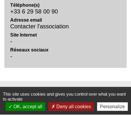
Téléphone(s)
+33 6 29 58 00 90
Adresse email
Contacter l'association
Site Internet
-
Réseaux sociaux
-
This site uses cookies and gives you control over what you want
Contacts
to activate
OK, accept all
Deny all cookies
Personalize
Commune de Saint-Joseph
1 place de la Mairie
42800 Saint-Joseph - FRANCE
+33 4 77 75 07 53