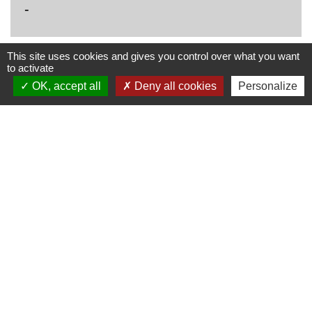
-
This site uses cookies and gives you control over what you want
to activate
OK, accept all
Deny all cookies
Personalize
Contacts
Commune de Saint-Joseph
1 place de la Mairie
42800 Saint-Joseph - FRANCE
+33 4 77 75 07 53
Contact par formulaire
Liens