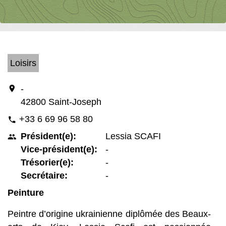
Loisirs
location_on
-
42800 Saint-Joseph
+33 6 69 96 58 80
phone
Président(e):
Lessia SCAFI
people
Vice-président(e):
-
Trésorier(e):
-
Secrétaire:
-
Peinture
Peintre d’origine ukrainienne diplômée des Beaux-