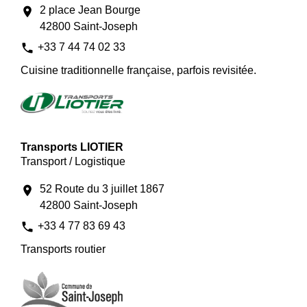
2 place Jean Bourge
location_on
42800 Saint-Joseph
phone
+33 7 44 74 02 33
Cuisine traditionnelle française, parfois revisitée.
Transports LIOTIER
Transport / Logistique
52 Route du 3 juillet 1867
location_on
42800 Saint-Joseph
phone
+33 4 77 83 69 43
Transports routier