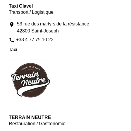
Taxi Clavel
Transport / Logistique
53 rue des martyrs de la résistance
location_on
42800 Saint-Joseph
phone
+33 4 77 75 10 23
Taxi
TERRAIN NEUTRE
Restauration / Gastronomie