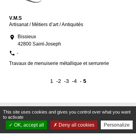
V.M.S
Artisanat / Métiers d’art / Antiquités
Bissieux
location_on
42800 Saint-Joseph
phone
-
Travaux de menuiserie métallique et serrurerie
1
-2
-3
-4
-
5
This site uses cookies and gives you control over what you want
to activate
Contacts
OK, accept all
Deny all cookies
Personalize
Commune de Saint-Joseph